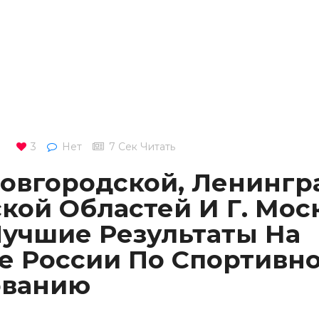
3
Нет
7 Сек Читать
овгородской, Ленингр
кой Областей И Г. Мос
Лучшие Результаты На
е России По Спортивн
ованию