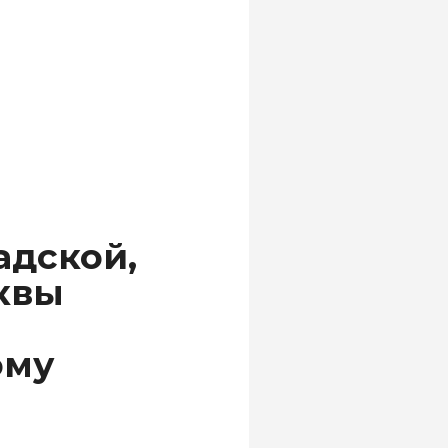
адской,
квы
ому