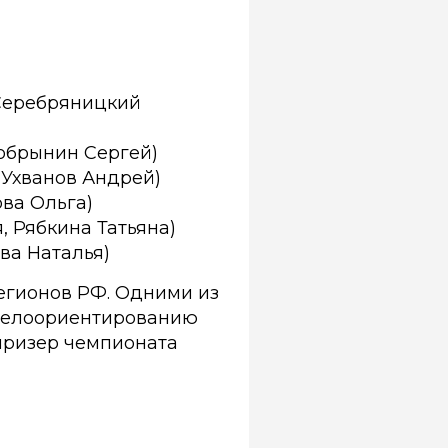
 Серебряницкий
Добрынин Сергей)
 Ухванов Андрей)
ова Ольга)
, Рябкина Татьяна)
ва Наталья)
егионов РФ. Одними из
 велоориентированию
 призер чемпионата