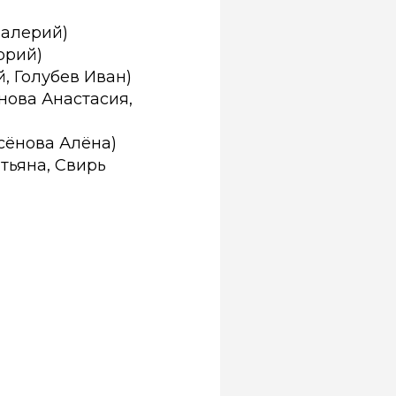
Валерий)
орий)
, Голубев Иван)
нова Анастасия,
ксёнова Алёна)
тьяна, Свирь