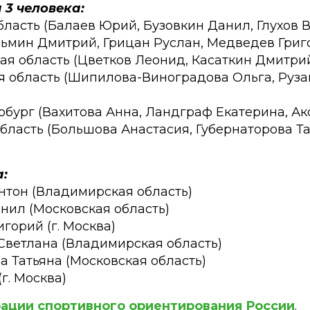
 3 человека:
область (Балаев Юрий, Бузовкин Данил, Глухов 
Кузьмин Дмитрий, Грицан Руслан, Медведев Григ
ая область (Цветков Леонид, Касаткин Дмитрий
я область (Шипилова-Виноградова Ольга, Руза
а
тербург (Вахитова Анна, Ландграф Екатерина, А
область (Большова Анастасия, Губернаторова Та
:
нтон (Владимирская область)
анил (Московская область)
горий (г. Москва)
Светлана (Владимирская область)
а Татьяна (Московская область)
(г. Москва)
ации спортивного ориентирования России
.