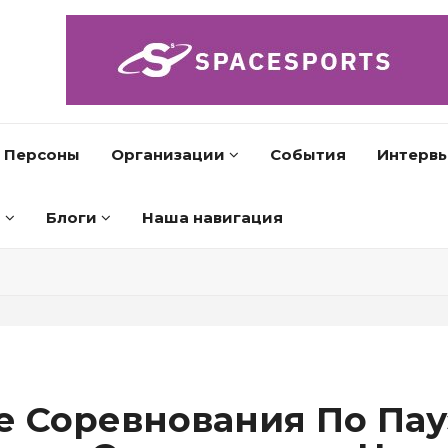
Персоны
Организации
События
Интерв
л
Блоги
Наша навигация
 Соревнования По Па