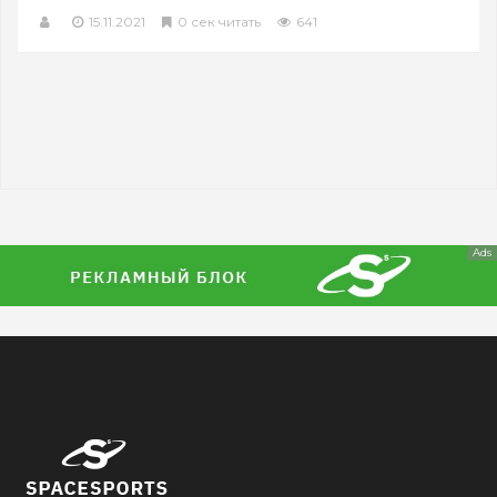
15.11.2021
0 сек читать
641
Ads