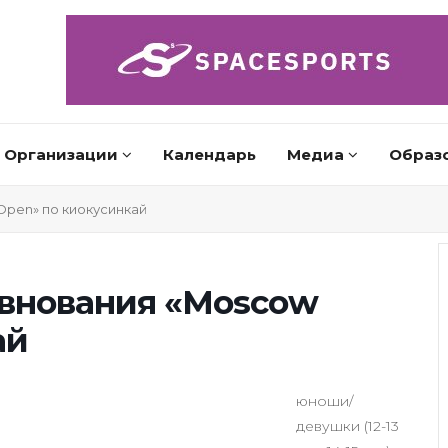
Организации
Календарь
Медиа
Образ
pen» по киокусинкай
внования «Moscow
ай
юноши/
девушки (12-13