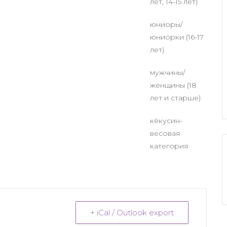
лет, 14-15 лет)
юниоры/
юниорки (16-17
лет)
мужчины/
женщины (18
лет и старше)
кёкусин-
весовая
категория
+ iCal / Outlook export