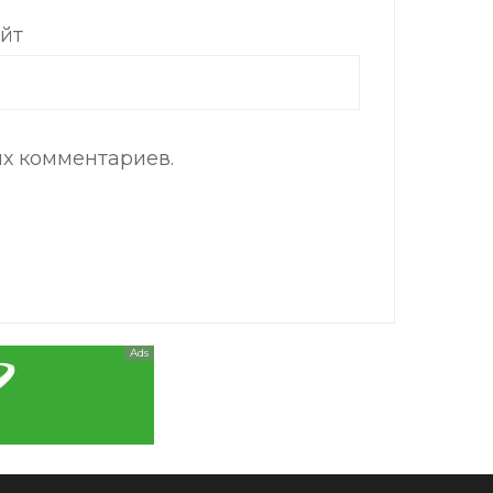
йт
их комментариев.
Ads