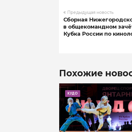
Предыдущая новость
Сборная Нижегородско
в общекомандном зачё
Кубка России по кинол
Похожие ново
КУДО