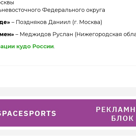
осквы
льневосточного Федерального округа
де»
– Поздняков Даниил (г. Москва)
мен»
– Меджидов Руслан (Нижегородская обла
ации кудо России
.