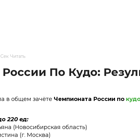
 Сек Читать
России По Кудо: Резул
а в общем зачёте
Чемпионата России по
куд
о 220 ед:
тьяна (Новосибирская область)
стина (г. Москва)