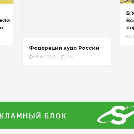
В 
ели
Вс
до
со
0
Федерация кудо России
05.03.2022
нет