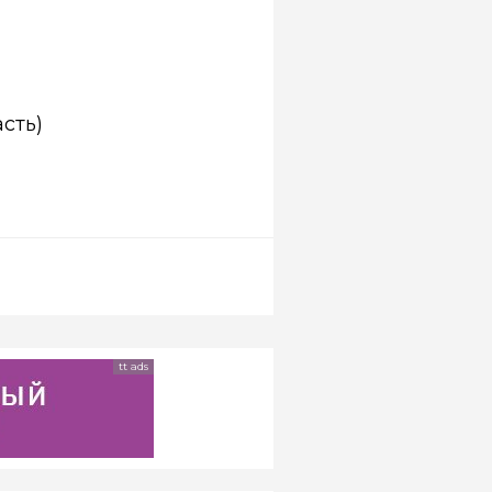
сть)
tt ads