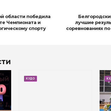
й области победила
Белгородски
те Чемпионата и
лучшие резуль
огическому спорту
соревнованиях по
сти
КУДО
К