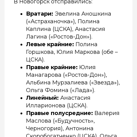
В Новогорск отсправились:
Вратари:
Эвелина Аношкина
(«Астраханочка»), Полина
Каплина (ЦСКА), Анастасия
Лагина («Ростов-Дон»).
Левые крайние:
Полина
Горшкова, Юлия Маркова (обе –
ЦСКА).
Правые крайние:
Юлия
Манагарова («Ростов-Дон»),
Альбина Мурзалиева («Звезда»),
Ольга Фомина («Лада»).
Линейный:
Анастасия
Илларионова (ЦСКА).
Правые полусредние:
Валерия
Маслова («Будучность»,
Черногория), Антонина
Скоробогатченко (ЦСКА), Ольга