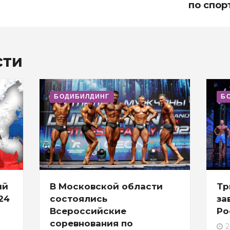
по спор
сти
БОДИБИЛДИНГ
Б
ий
В Московской области
Тр
24
состоялись
за
Всероссийские
Ро
соревнования по
2