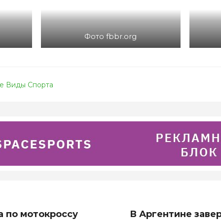
Фото fbbr.org
е Виды Спорта
а по мотокроссу
В Аргентине заве