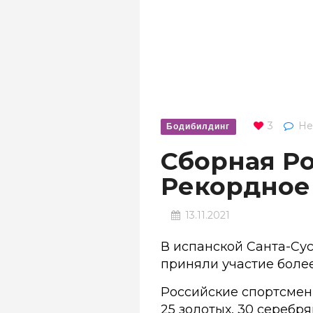
3
Не
Бодибилдинг
Сборная Р
Рекордное
13.11.2021
В испанской Санта-Су
приняли участие более
Российские спортсмены
25 золотых, 30 серебря