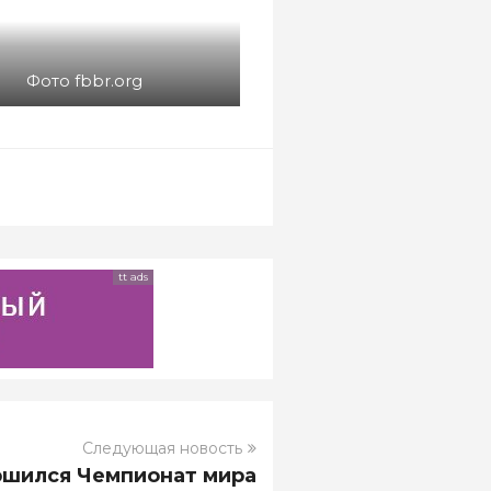
Фото fbbr.org
tt ads
Следующая новость
ршился Чемпионат мира