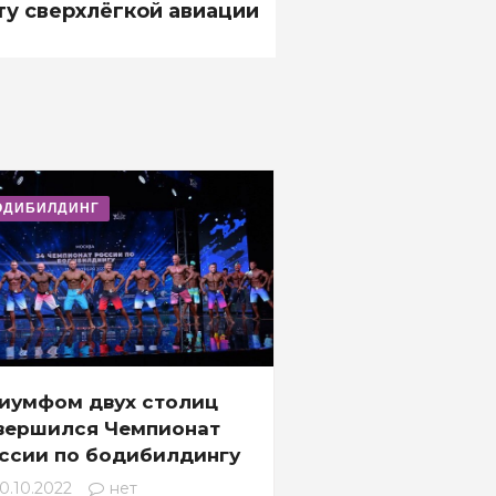
ту сверхлёгкой авиации
ОДИБИЛДИНГ
иумфом двух столиц
вершился Чемпионат
ссии по бодибилдингу
0.10.2022
нет