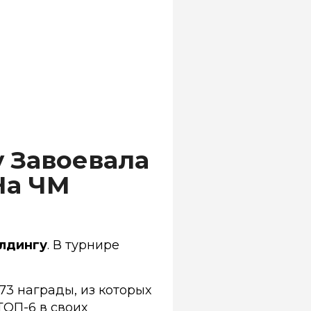
 Завоевала
На ЧМ
лдингу
. В турнире
3 награды, из которых
ТОП-6 в своих