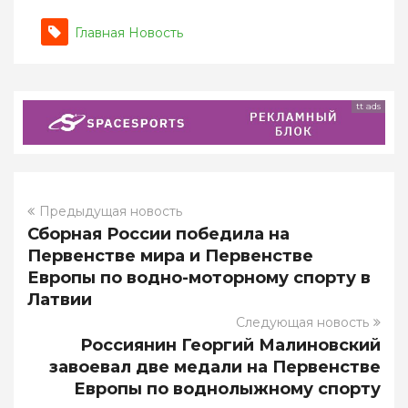
источник
источник
источник
источник
и
и
Главная Новость
и
и
т.д.
т.д.
т.д.
т.д.
tt ads
Предыдущая новость
Сборная России победила на
Первенстве мира и Первенстве
Европы по водно-моторному спорту в
Латвии
Следующая новость
Россиянин Георгий Малиновский
завоевал две медали на Первенстве
Европы по воднолыжному спорту