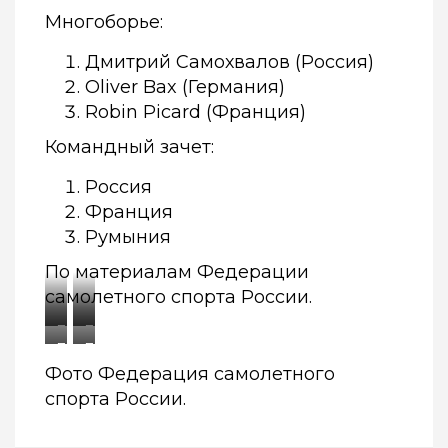
Многоборье:
Дмитрий Самохвалов (Россия)
Oliver Bax (Германия)
Robin Picard (Франция)
Командный зачет:
Россия
Франция
Румыния
По материалам Федерации
самолетного спорта России.
подпись,
подпись,
подпись,
подпись,
кто
кто
кто
кто
Фото Федерация самолетного
изображен,
изображен,
изображен,
изображен,
спорта России.
автор
автор
автор
автор
фото,
фото,
фото,
фото,