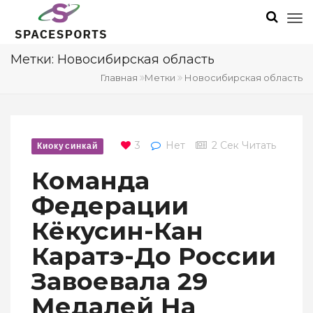
Метки: Новосибирская область
Главная
Метки
Новосибирская область
3
Нет
2 Сек Читать
Киокусинкай
Команда
Федерации
Кёкусин-Кан
Каратэ-До России
Завоевала 29
Медалей На