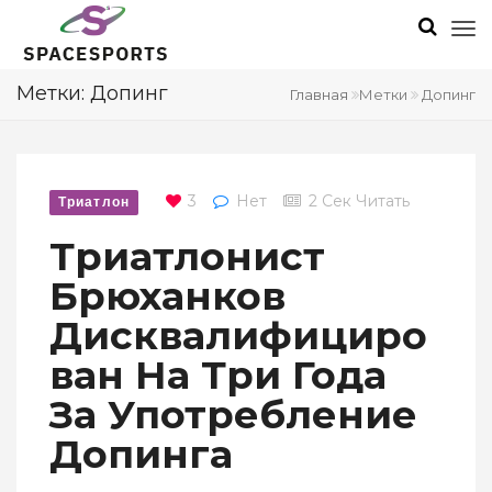
Метки: Допинг
Главная
Метки
Допинг
3
Нет
2 Сек Читать
Триатлон
Триатлонист
Брюханков
Дисквалифициро
Ван На Три Года
За Употребление
Допинга