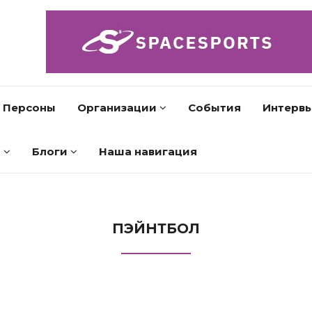
Персоны
Организации
События
Интерв
л
Блоги
Наша навигация
ПЭЙНТБОЛ