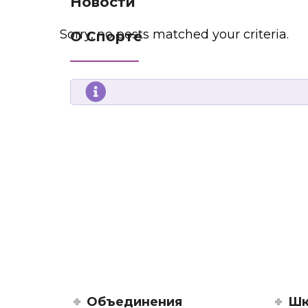
Новости
Sorry, no posts matched your criteria.
О Спорте
Объединения
Шк