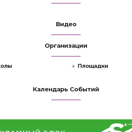
Видео
Организации
олы
Площадки
Календарь Событий