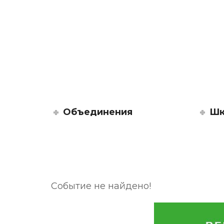
Объединения
Шк
Событие не найдено!