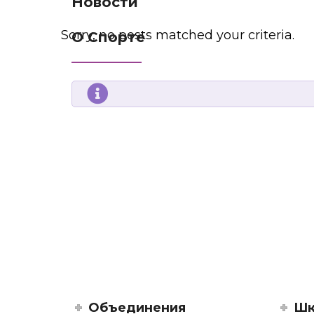
Новости
Sorry, no posts matched your criteria.
О Спорте
Объединения
Шк