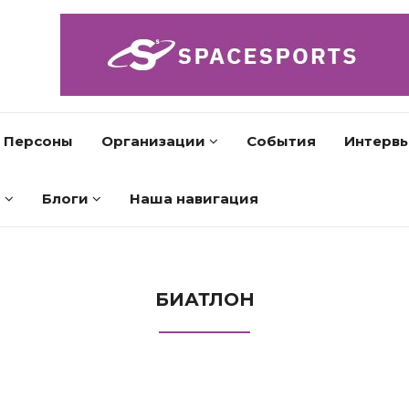
Персоны
Организации
События
Интерв
л
Блоги
Наша навигация
БИАТЛОН