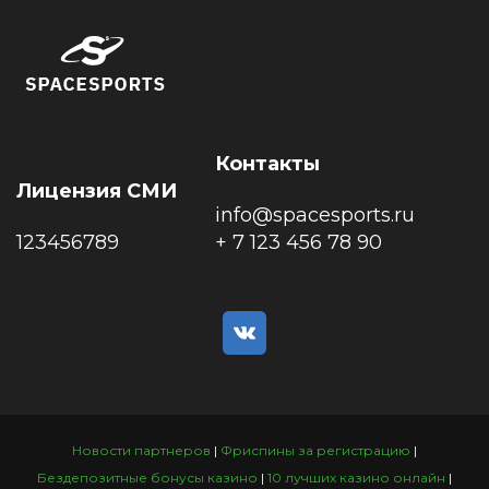
Контакты
Лицензия СМИ
info@spacesports.ru
123456789
+ 7 123 456 78 90
Новости партнеров
|
Фриспины за регистрацию
|
Бездепозитные бонусы казино
|
10 лучших казино онлайн
|