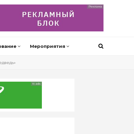
Реклама
ование
Мероприятия
едведь»
tt ads