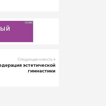
tt ads
Следующая новость
едерация эстетической
гимнастики