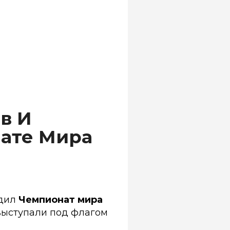
в И
нате Мира
одил
Чемпионат мира
выступали под флагом