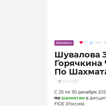
3
Нет
Шахматы
Шувалова З
Горячкина
По Шахмата
31.12.2022
С 25 по 30 декабря 20
по
шахматам
в дисцип
FIDE (Россия).