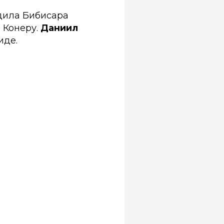
дила Бибисара
 Конеру.
Даниил
иде.