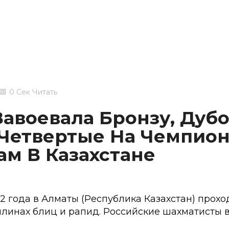
0 Сек Читать
авоевала Бронзу, Дубо
 Четвертые На Чемпио
м В Казахстане
22 года в Алматы (Республика Казахстан) прох
линах блиц и рапид. Российские шахматисты 