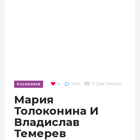
4
Нет
0 Сек Читать
Альпинизм
Мария
Толоконина И
Владислав
Темерев