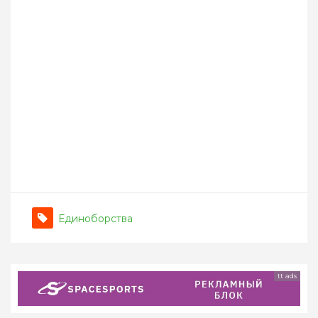
Единоборства
tt ads