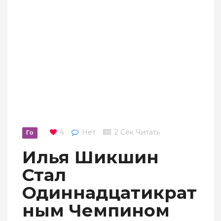
4
Нет
2 Сек Читать
Го
Илья Шикшин
Стал
Одиннадцатикрат
Ным Чемпином