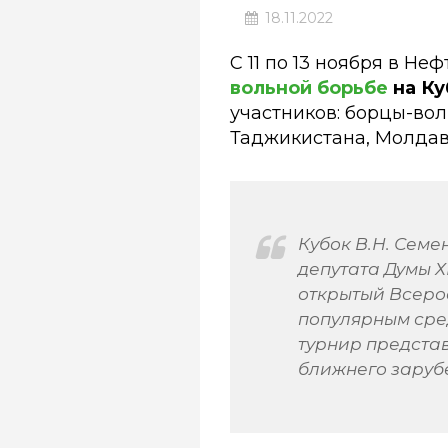
18.11.2022
С 11 по 13 ноября в Н
вольной борьбе
на Ку
участников: борцы-вол
Таджикистана, Молдав
Кубок В.Н. Семе
депутата Думы 
открытый Всерос
популярным сре
турнир представ
ближнего заруб