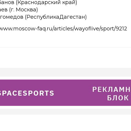
банов (Краснодарский край)
ев (г. Москва)
агомедов (РеспубликаДагестан)
ww.moscow-faq.ru/articles/wayoflive/sport/9212