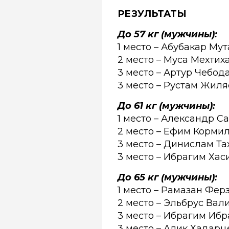
РЕЗУЛЬТАТЫ
До 57 кг (мужчины):
1 место –
Абубакар Мут
2 место – Муса Мехтих
3 место – Артур Чебод
3 место – Рустам Жил
До 61 кг (мужчины):
1 место –
Александр Са
2 место – Ефим Кормил
3 место – Динислам Та
3 место – Ибрагим Хас
До 65 кг (мужчины):
1 место –
Рамазан Ферз
2 место – Эльбрус Вал
3 место – Ибрагим Ибр
3 место – Алик Хадар