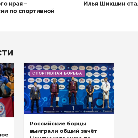
о края –
Илья Шикшин ста
ии по спортивной
сти
СПОРТИВНАЯ БОРЬБА
Российские борцы
выиграли общий зачёт
вое