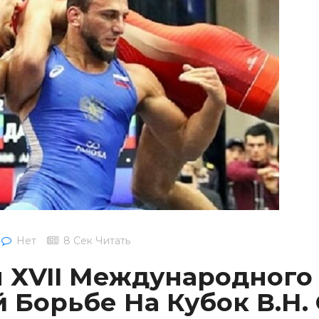
Нет
8 Сек Читать
ы ХVII Международного
 Борьбе На Кубок В.Н.