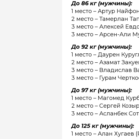
До 86 кг (мужчины):
1 место –
Артур Найфо
2 место – Тамерлан Та
3 место – Алексей Евд
3 место – Арсен-Али М
До 92 кг (мужчины):
1 место –
Даурен Куруг
2 место – Азамат Заку
3 место – Владислав В
3 место – Гурам Чертк
До 97 кг (мужчины):
1 место –
Магомед Кур
2 место – Сергей Козы
3 место – Асланбек Со
До 125 кг (мужчины):
1 место –
Алан Хугаев 