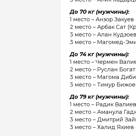
До 70 кг (мужчины):
1 место –
Анзор Закуев
2 место – Арбак Сат (К
3 место – Алан Кудзое
3 место – Магомед-Эм
До 74 кг (мужчины):
1 место –
Чермен Валие
2 место – Руслан Богат
3 место – Магома Диб
3 место – Тимур Бижое
До 79 кг (мужчины):
1 место –
Радик Валиев
2 место – Аманула Га
3 место – Дмитрий За
3 место – Халид Яхиев