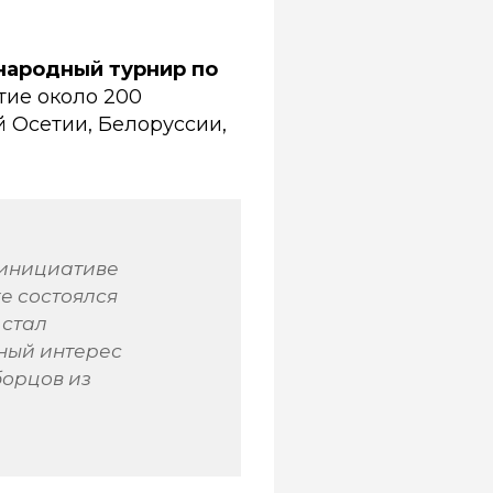
народный турнир по
тие около 200
 Осетии, Белоруссии,
 инициативе
е состоялся
 стал
ный интерес
борцов из