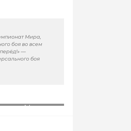
емпионат Мира,
ого боя во всем
Вперёд!» —
ерсального боя
спортивной федерации
Универсальный бой»
.