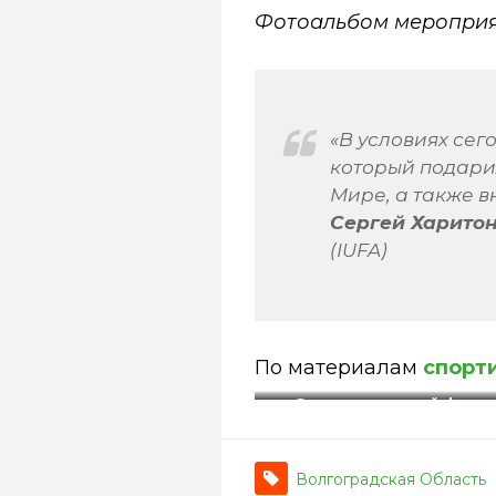
Фотоальбом меропри
«В условиях се
который подари
Мире, а также в
Сергей Харито
(IUFA)
По материалам
спорт
Фото
спортивной феде
«Универсальный бо
Волгоградская Область