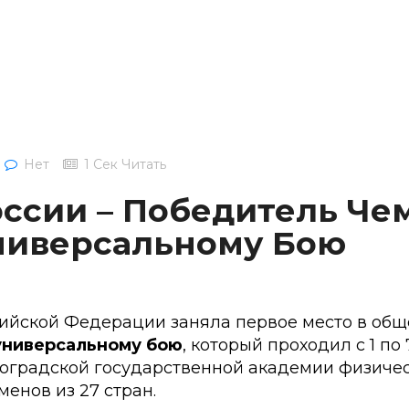
Нет
1 Сек Читать
оссии – Победитель Че
ниверсальному Бою
ийской Федерации заняла первое место в об
универсальному бою
, который проходил с 1 по
оградской государственной академии физическ
менов из 27 стран.