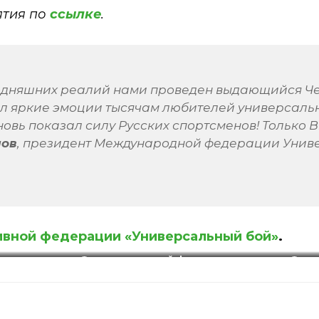
ятия по
ссылке
.
годняшних реалий нами проведен выдающийся Ч
л яркие эмоции тысячам любителей универсальн
новь показал силу Русских спортсменов! Только 
нов
, президент Международной федерации Унив
ивной федерации «Универсальный бой»
.
рации
Фото
спортивной федерации
Фото
й»
.
«Универсальный бой»
.
«