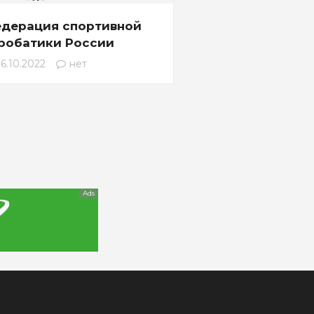
дерация спортивной
робатики России
6.10.2022
нет
Ads