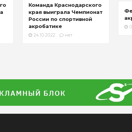
го
Команда Краснодарского
Фе
ка
края выиграла Чемпионат
ак
России по спортивной
акробатике
0
24.10.2022
нет