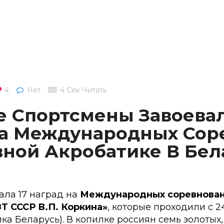
4
Нет
4 Сек Читать
е Спортсмены Завоевал
а Международных Сор
вной Акробатике В Бел
ала 17 наград на
Международных соревнован
Т СССР В.П. Коркина»
, которые проходили с 2
ика Беларусь). В копилке россиян семь золотых