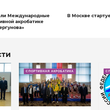
шли Международные
В Москве старту
ивной акробатике
ергунова»
сти
СПОРТИВНАЯ АКРОБАТИКА
С