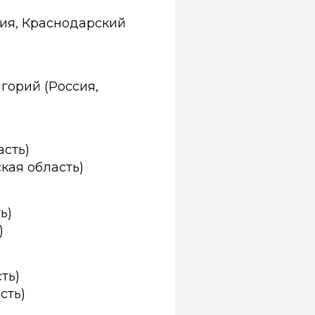
сия, Краснодарский
горий (Россия,
асть)
кая область)
ь)
)
ть)
сть)