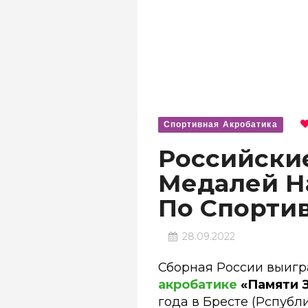
Спортивная Акробатика
Российски
Медалей Н
По Спорти
28.09.2022
Сборная России выигр
акробатике
«Памяти З
года в Бресте (Рспубл