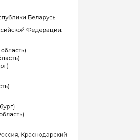
спублики Беларусь.
ссийской Федерации:
 область)
бласть)
рг)
сть)
бург)
область)
Россия, Краснодарский